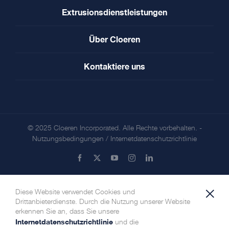
Extrusionsdienstleistungen
Über Cloeren
Kontaktiere uns
© 2025 Cloeren Incorporated. Alle Rechte vorbehalten. -
Nutzungsbedingungen
/
Internetdatenschutzrichtlinie
Facebook
X
YouTube
Instagram
LinkedIn
×
Diese Website verwendet Cookies und
Drittanbieterdienste. Durch die Nutzung unserer Website
erkennen Sie an, dass Sie unsere
Internetdatenschutzrichtlinie
und die