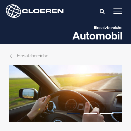
Skip
to
content
Einsatzbereiche
Automobil
Einsatzbereiche