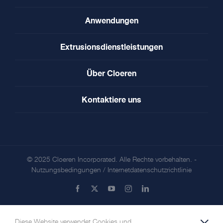
Anwendungen
Extrusionsdienstleistungen
Über Cloeren
Kontaktiere uns
© 2025 Cloeren Incorporated. Alle Rechte vorbehalten. -
Nutzungsbedingungen
/
Internetdatenschutzrichtlinie
Facebook
X
YouTube
Instagram
LinkedIn
Diese Website verwendet Cookies und