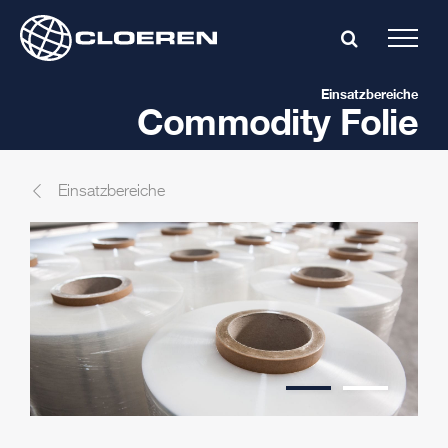
Skip
to
content
Einsatzbereiche
Commodity Folie
Einsatzbereiche