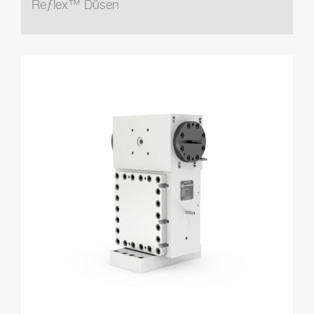
Reƒlex™ Düsen