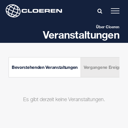
Skip
to
content
Über Cloeren
Veranstaltungen
Bevorstehenden Veranstaltungen
Vergangene Ereigniss
Es gibt derzeit keine Veranstaltungen.