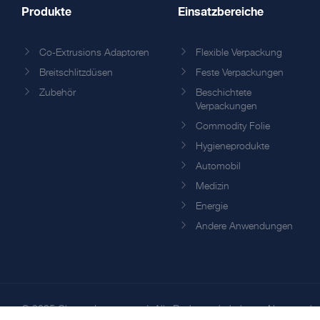
Produkte
Einsatzbereiche
Co-Extrusions Adaptoren
Flexible Verpackung
Breitschlitzdüsen
Feste Verpackungen
Zubehör
Beschichtete
Verpackungen
Commodity Folie
Hygieneprodukte
Automobil
Medizin
Energie
Andere Anwendungen
© 2025 Cloeren Incorporated. Alle Rechte vorbehalten. -
Nutzungsb