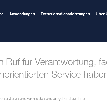
he
Anwendungen
Extrusionsdienstleistungen
Über 
 Ruf für Verantwortung, f
rientierten Service haben 
 kontaktieren und wir melden uns umgehend bei Ihnen.