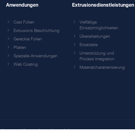
Anwendungen
Extrusionsdienstleistungen
Cast Folien
Vielfältige
Einsatzmöglichkeiten
Extrusions Beschichtung
Überarbeitungen
Gereckte Folien
Ersatzteile
Platten
Unterstützung und
Spezielle Anwendungen
Prozess Integration
Web Coating
Materialcharakterisierung
edingungen
/
Internetdatenschutzrichtlinie