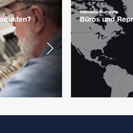
Weltweite Standorte
rodukten?
Büros und Rep