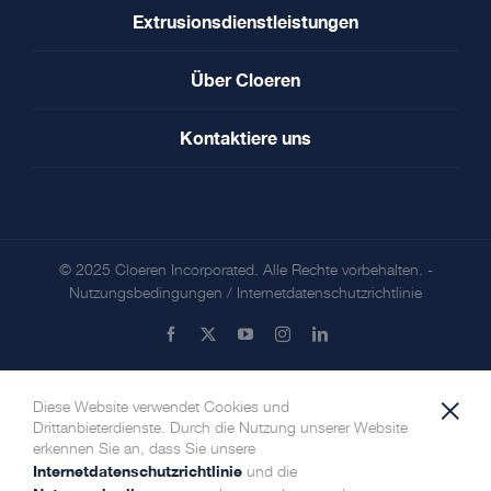
Extrusionsdienstleistungen
Über Cloeren
Kontaktiere uns
© 2025 Cloeren Incorporated. Alle Rechte vorbehalten. -
Nutzungsbedingungen
/
Internetdatenschutzrichtlinie
Facebook
X
YouTube
Instagram
LinkedIn
×
Diese Website verwendet Cookies und
Drittanbieterdienste. Durch die Nutzung unserer Website
erkennen Sie an, dass Sie unsere
Internetdatenschutzrichtlinie
und die