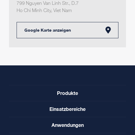
799 Nguyen Van Linh Str., D.7
Ho Chi Minh City
,
Viet Nam
Google Karte anzeigen
Produkte
Einsatzbereiche
Anwendungen