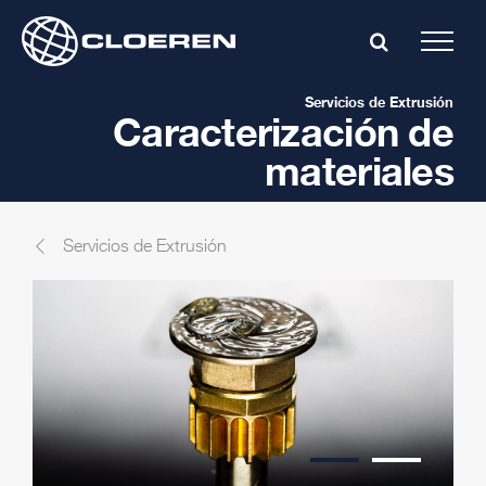
Skip
to
content
Servicios de Extrusión
Caracterización de
materiales
Servicios de Extrusión