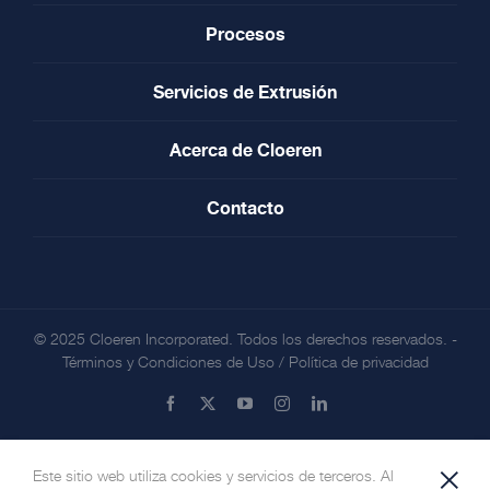
Procesos
Servicios de Extrusión
Acerca de Cloeren
Contacto
© 2025 Cloeren Incorporated. Todos los derechos reservados. -
Términos y Condiciones de Uso
/
Política de privacidad
Facebook
X
YouTube
Instagram
LinkedIn
×
Este sitio web utiliza cookies y servicios de terceros. Al