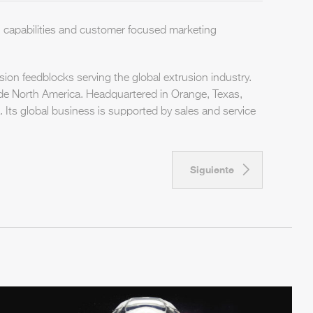
l capabilities and customer focused marketing
sion feedblocks serving the global extrusion industry.
ide North America. Headquartered in Orange, Texas,
. Its global business is supported by sales and service
Siguiente