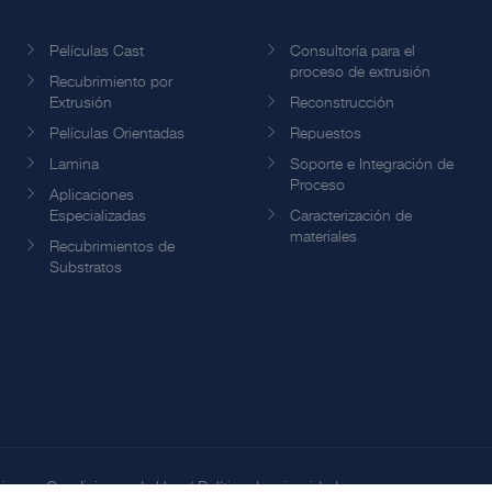
Películas Cast
Consultoría para el
proceso de extrusión
Recubrimiento por
Extrusión
Reconstrucción
Películas Orientadas
Repuestos
Lamina
Soporte e Integración de
Proceso
Aplicaciones
Especializadas
Caracterización de
materiales
Recubrimientos de
Substratos
inos y Condiciones de Uso
/
Política de privacidad