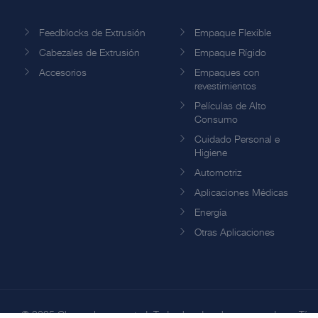
Feedblocks de Extrusión
Empaque Flexible
Cabezales de Extrusión
Empaque Rígido
Accesorios
Empaques con
revestimientos
Películas de Alto
Consumo
Cuidado Personal e
Higiene
Automotriz
Aplicaciones Médicas
Energía
Otras Aplicaciones
© 2025 Cloeren Incorporated. Todos los derechos reservados. -
Térm