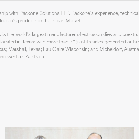
ship with Packone Solutions LLP. Packone's experience, technica
oeren's products in the Indian Market.
d is the world's largest manufacturer of extrusion dies and coextru
 located in Texas; with more than 70% of its sales generated outs
xas; Marshall, Texas; Eau Claire Wisconsin; and Micheldorf, Austria
and western Australia.