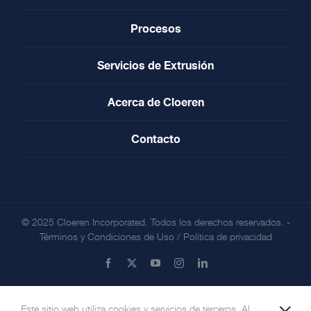
Procesos
Servicios de Extrusión
Acerca de Cloeren
Contacto
© 2025 Cloeren Incorporated. Todos los derechos reservados. -
Términos y Condiciones de Uso
/
Política de privacidad
Facebook
X
YouTube
Instagram
LinkedIn
Este sitio web utiliza cookies y servicios de terceros. Al