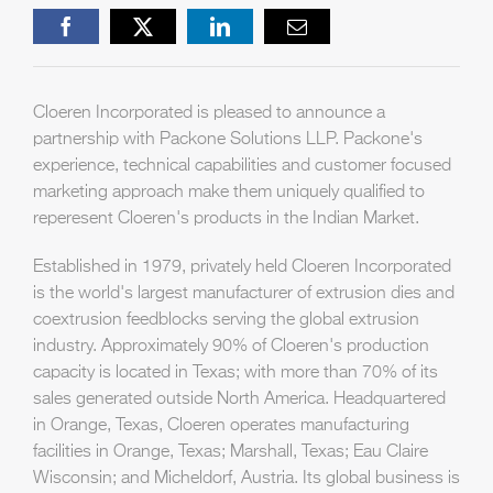
Facebook
X
LinkedIn
Email
Cloeren Incorporated is pleased to announce a
partnership with Packone Solutions LLP. Packone's
experience, technical capabilities and customer focused
marketing approach make them uniquely qualified to
reperesent Cloeren's products in the Indian Market.
Established in 1979, privately held Cloeren Incorporated
is the world's largest manufacturer of extrusion dies and
coextrusion feedblocks serving the global extrusion
industry. Approximately 90% of Cloeren's production
capacity is located in Texas; with more than 70% of its
sales generated outside North America. Headquartered
in Orange, Texas, Cloeren operates manufacturing
facilities in Orange, Texas; Marshall, Texas; Eau Claire
Wisconsin; and Micheldorf, Austria. Its global business is