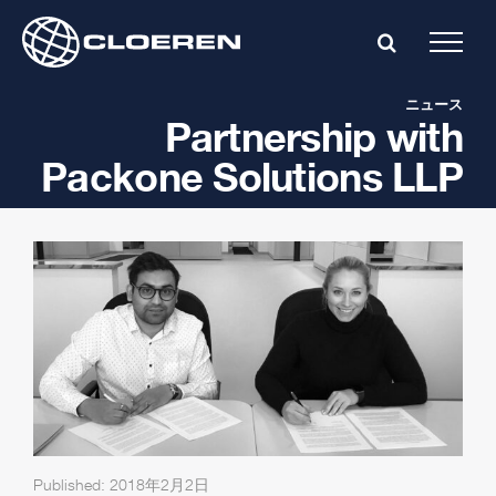
Skip
to
content
ニュース
Partnership with
Packone Solutions LLP
Published: 2018年2月2日