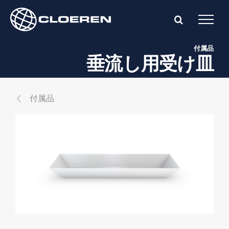
Skip
to
content
付属品
垂流し用受け皿
付属品