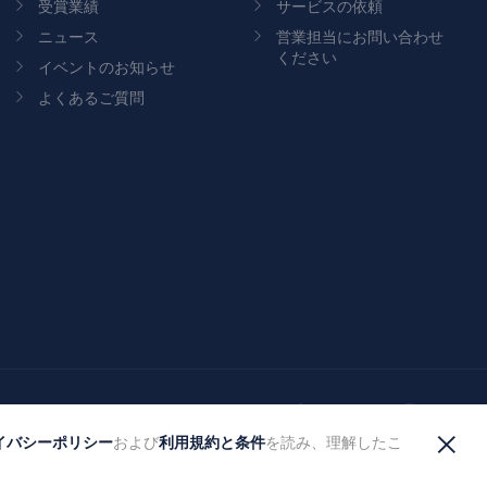
受賞業績
サービスの依頼
ニュース
営業担当にお問い合わせ
ください
イベントのお知らせ
よくあるご質問
Facebook
X
YouTube
Instagram
Link
×
イバシーポリシー
利用規約と条件
および
を読み、理解したこ