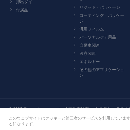
押出ダイ
リジッド・パッケージ
付属品
コーティング・パッケー
ジ
汎用フィルム
パーソナルケア用品
自動車関連
医療関連
エネルギー
その他のアプリケーショ
ン
© 2025 Cloeren Incorporated。全著作権所有。-
利用規約と条件
/
このウェブサイトはクッキーと第三者のサービスを利用しています
とになります。