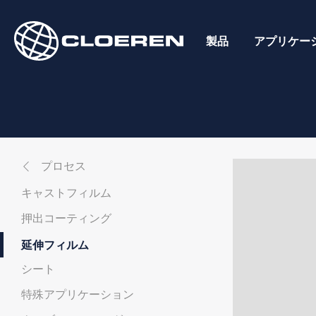
Skip
to
製品
アプリケー
content
プロセス
キャストフィルム
押出コーティング
延伸フィルム
シート
特殊アプリケーション