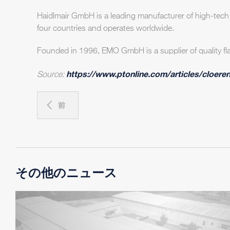
Haidlmair GmbH is a leading manufacturer of high-tech 
four countries and operates worldwide.
Founded in 1996, EMO GmbH is a supplier of quality fla
https://www.ptonline.com/articles/cloere
Source:
前
その他のニュース