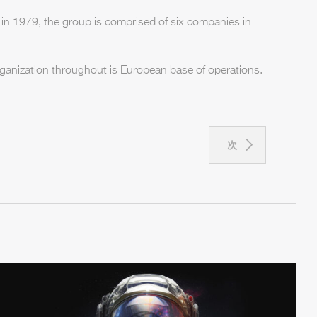
 in 1979, the group is comprised of six companies in
rganization throughout is European base of operations.
次