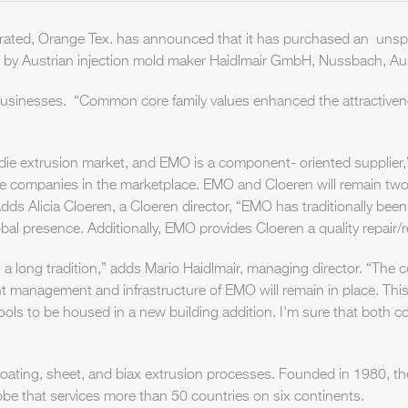
porated, Orange Tex. has announced that it has purchased an unspe
y Austrian injection mold maker Haidlmair GmbH, Nussbach, Aus
businesses. “Common core family values enhanced the attractiveness
lat die extrusion market, and EMO is a component- oriented supplie
n the companies in the marketplace. EMO and Cloeren will remain t
Adds Alicia Cloeren, a Cloeren director, “EMO has traditionally been
al presence. Additionally, EMO provides Cloeren a quality repair
 a long tradition,” adds Mario Haidlmair, managing director. “The
nt management and infrastructure of EMO will remain in place. Thi
ls to be housed in a new building addition. I'm sure that both co
n coating, sheet, and biax extrusion processes. Founded in 1980, 
be that services more than 50 countries on six continents.