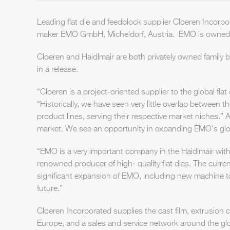
Leading flat die and feedblock supplier Cloeren Incor
maker EMO GmbH, Micheldorf, Austria. EMO is owned b
Cloeren and Haidlmair are both privately owned family 
in a release.
“Cloeren is a project-oriented supplier to the global f
“Historically, we have seen very little overlap betwee
product lines, serving their respective market niches.” 
market. We see an opportunity in expanding EMO's glob
“EMO is a very important company in the Haidlmair with
renowned producer of high- quality flat dies. The curre
significant expansion of EMO, including new machine too
future.”
Cloeren Incorporated supplies the cast film, extrusio
Europe, and a sales and service network around the glo