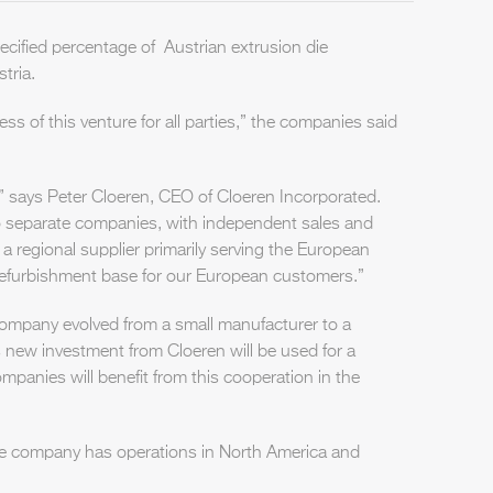
cified percentage of Austrian extrusion die
tria.
 of this venture for all parties,” the companies said
r,” says Peter Cloeren, CEO of Cloeren Incorporated.
wo separate companies, with independent sales and
 a regional supplier primarily serving the European
/refurbishment base for our European customers.”
 company evolved from a small manufacturer to a
s new investment from Cloeren will be used for a
mpanies will benefit from this cooperation in the
the company has operations in North America and