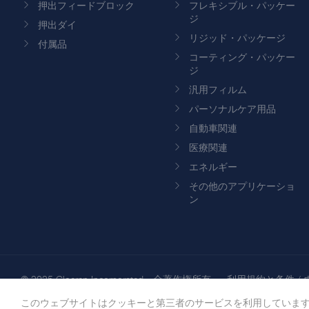
押出フィードブロック
フレキシブル・パッケー
ジ
押出ダイ
リジッド・パッケージ
付属品
コーティング・パッケー
ジ
汎用フィルム
パーソナルケア用品
自動車関連
医療関連
エネルギー
その他のアプリケーショ
ン
© 2025 Cloeren Incorporated。全著作権所有。-
利用規約と条件
/
このウェブサイトはクッキーと第三者のサービスを利用しています