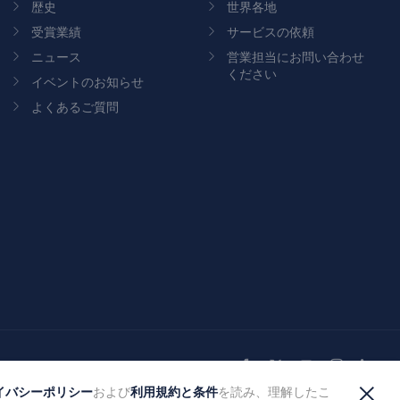
歴史
世界各地
受賞業績
サービスの依頼
ニュース
営業担当にお問い合わせ
ください
イベントのお知らせ
よくあるご質問
Facebook
X
YouTube
Instagram
Link
×
イバシーポリシー
利用規約と条件
および
を読み、理解したこ