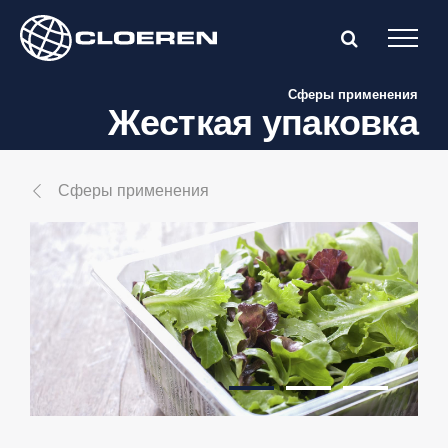
Skip
to
content
Сферы применения
Жесткая упаковка
Сферы применения