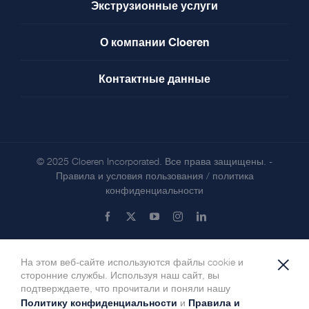
Экструзионные услуги
О компании Cloeren
Контактные данные
© 2025 Cloeren Incorporated. Все права защищены. -
Правила и условия пользования
/
политика
конфиденциальности
Facebook
X
YouTube
Instagram
LinkedIn
×
На этом веб-сайте используются файлы cookie и
сторонние службы. Используя наш сайт, вы
подтверждаете, что прочитали и поняли нашу
Политику конфиденциальности
Правила и
и