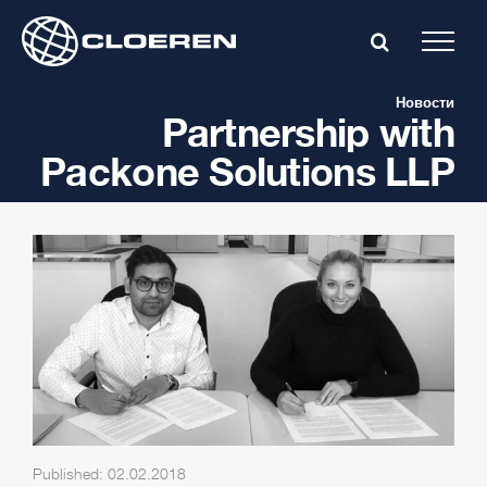
Skip
to
content
Новости
Partnership with
Packone Solutions LLP
Published: 02.02.2018