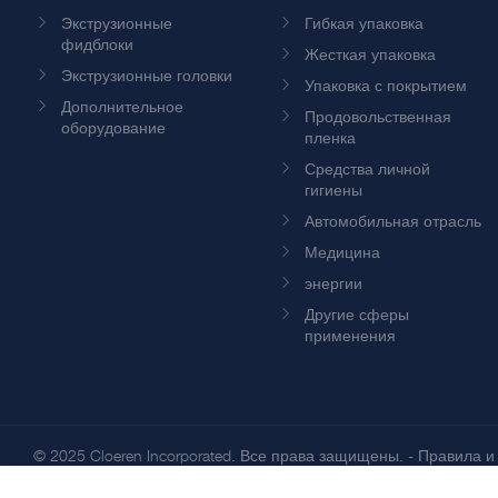
Экструзионные
Гибкая упаковка
фидблоки
Жесткая упаковка
Экструзионные головки
Упаковка с покрытием
Дополнительное
Продовольственная
оборудование
пленка
Средства личной
гигиены
Автомобильная отрасль
Медицина
энергии
Другие сферы
применения
© 2025 Cloeren Incorporated. Все права защищены. -
Правила и
конфиденциальности