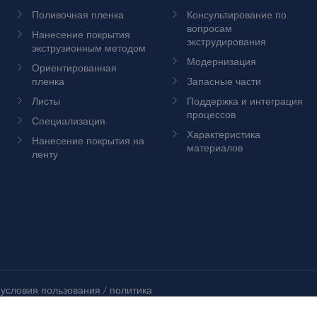
Поливочная пленка
Консультирование по
вопросам
Нанесение покрытия
экструдирования
экструзионным методом
Модернизация
Ориентированная
пленка
Запасные части
Листы
Поддержка и интеграция
процессов
Специализация
Характеристика
Нанесение покрытия на
материалов
ленту
 условия пользования
/
политика