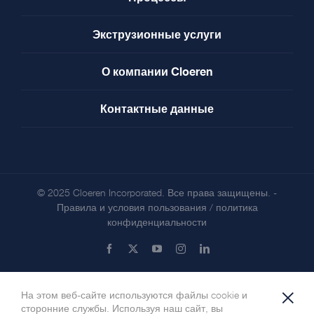
Экструзионные услуги
О компании Cloeren
Контактные данные
© 2025 Cloeren Incorporated. Все права защищены. -
Правила и условия пользования
/
политика
конфиденциальности
Facebook
X
YouTube
Instagram
LinkedIn
×
На этом веб-сайте используются файлы cookie и
сторонние службы. Используя наш сайт, вы