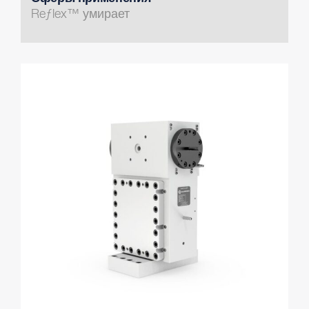
Reƒlex™ умирает