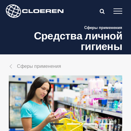
Skip
to
content
Сферы применения
Средства личной
гигиены
Сферы применения