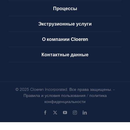
Процессы
Экструзионные услуги
О компании Cloeren
Контактные данные
© 2025 Cloeren Incorporated. Все права защищены. -
Правила и условия пользования
/
политика
конфиденциальности
Facebook
X
YouTube
Instagram
LinkedIn