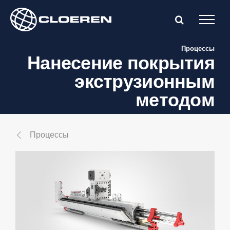
Skip
to
content
Процессы
Нанесение покрытия
экструзионным
методом
Процессы