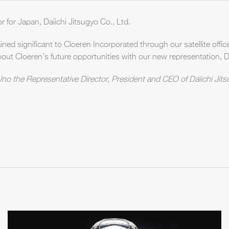
 for Japan, Daiichi Jitsugyo Co., Ltd.
d significant to Cloeren Incorporated through our satellite office
out Cloeren's future opportunities with our new representation, 
o Uno the Representative Director, President and CEO of Daiichi Jit